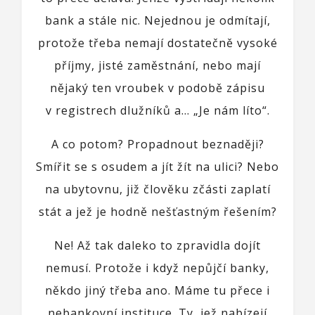
bank a stále nic. Nejednou je odmítají,
protože třeba nemají dostatečně vysoké
příjmy, jisté zaměstnání, nebo mají
nějaký ten vroubek v podobě zápisu
v registrech dlužníků a… „Je nám líto“.
A co potom? Propadnout beznaději?
Smířit se s osudem a jít žít na ulici? Nebo
na ubytovnu, již člověku zčásti zaplatí
stát a jež je hodně nešťastným řešením?
Ne! Až tak daleko to zpravidla dojít
nemusí. Protože i když nepůjčí banky,
někdo jiný třeba ano. Máme tu přece i
nebankovní instituce. Ty, jež nabízejí