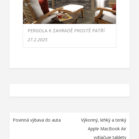
PERGOLA K ZAHRADĚ PROSTĚ PATŘÍ
27.2.2025
Navigace
Povinná výbava do auta
Výkonný, lehký a tenký
pro
Apple MacBook Air
příspěvek
vytlačuje tablety