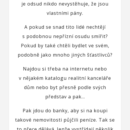
je odsud nikdo nevystěhuje, že jsou
vlastními pány.
A pokud se snad tito lidé nechtějí
s podobnou nepřízní osudu smířit?
Pokud by také chtěli bydlet ve svém,
podobně jako mnoho jiných šťastlivců?
Najdou si třeba na internetu nebo
v nějakém katalogu realitní kanceláře
dům nebo byt přesně podle svých
představ a pak…
Pak jdou do banky, aby si na koupi
takové nemovitosti půjčili peníze. Tak se
to přece dělává. Jenže vystřídají několik