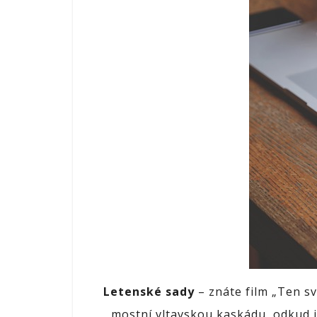
Letenské sady
– znáte film „Ten sv
mostní vltavskou kaskádu, odkud j