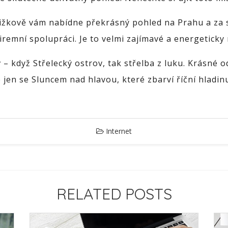
Žižkově vám nabídne překrásný pohled na Prahu a za
iremní spolupráci. Je to velmi zajímavé a energeticky
v
– když Střelecký ostrov, tak střelba z luku. Krásné
e jen se Sluncem nad hlavou, které zbarví říční hladi
Internet
RELATED POSTS