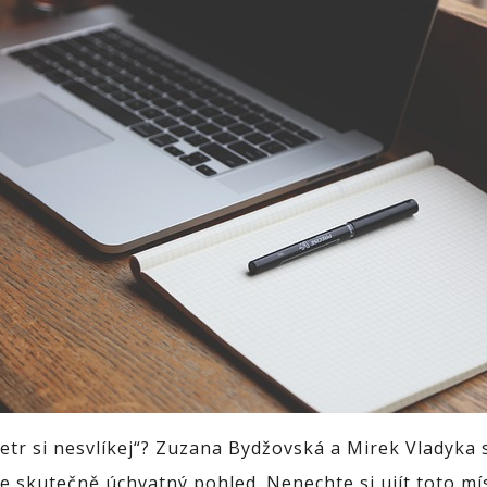
etr si nesvlíkej“? Zuzana Bydžovská a Mirek Vladyka 
e skutečně úchvatný pohled. Nenechte si ujít toto m