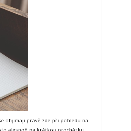
se objímají právě zde při pohledu na
ísto alespoň na krátkou procházku.