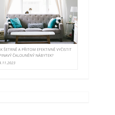
AK ŠETRNĚ A PŘITOM EFEKTIVNĚ VYČISTIT
PINAVÝ ČALOUNĚNÝ NÁBYTEK?
4.11.2023