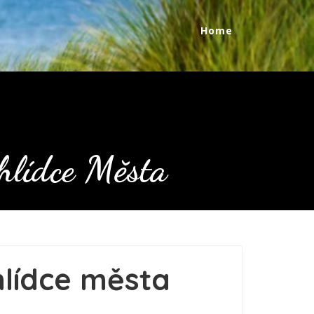
Home
hlídce Města
hlídce města