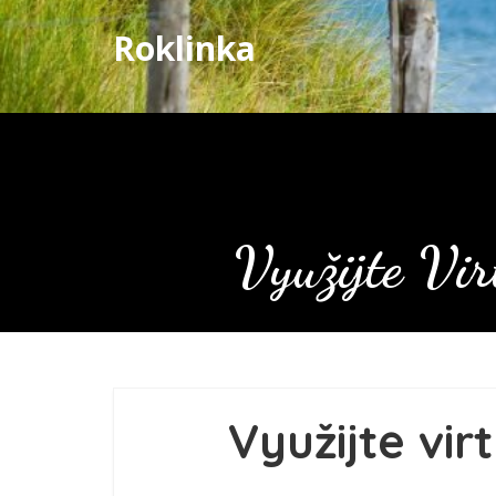
Roklinka
Využijte Vi
Využijte vi