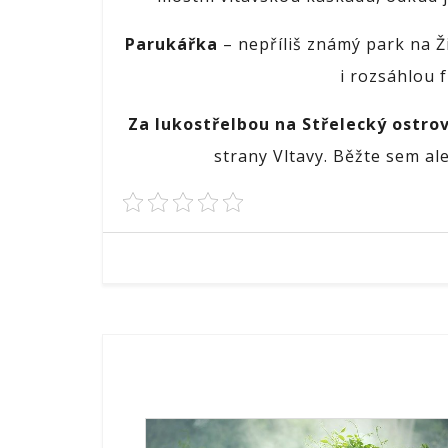
Parukářka
– nepříliš známý park na 
i rozsáhlou f
Za lukostřelbou na Střelecký ostro
strany Vltavy. Běžte sem al