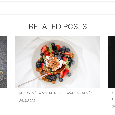
RELATED POSTS
JAK BY MĚLA VYPADAT ZDRAVÁ SNÍDANĚ?
O
D
29.3.2025
2