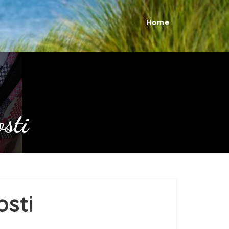
Home
sti
osti