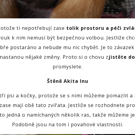
rotože ti nepotřebují zase
tolik prostoru a péči zvlá
avouk k nim nemusí být bezpečnou volbou. Jestliže c
obře postaráno a nebude mu nic chybět. Je to závazek 
 nastanou nějaké změny. Proto si o chovu z
jistěte d
promyslete.
Štěně Akita Inu
tří psi a kočky, protože se s nimi můžeme pomazlit a 
 zase mají obě tato zvířata. Jestliže se rozhodnete pr
to jedná o namíchaných několik ras, takže můžeme j
Podobně jsou na tom i povahové vlastnosti.