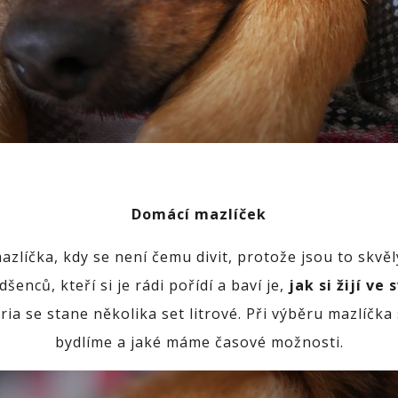
Domácí mazlíček
líčka, kdy se není čemu divit, protože jsou to skvělý
nců, kteří si je rádi pořídí a baví je,
jak si žijí ve
ria se stane několika set litrové. Při výběru mazlíčk
bydlíme a jaké máme časové možnosti.