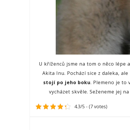
U kříženců jsme na tom o něco lépe 
Akita Inu. Pochází sice z daleka, al
stojí po jeho boku
. Plemeno je to 
vycházet skvěle. Seženeme jej n
4.3/5 - (7 votes)