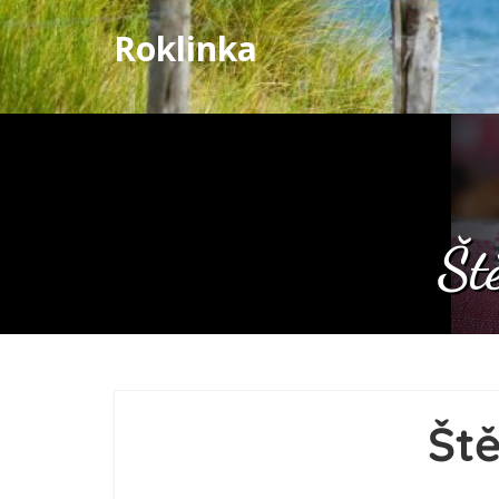
Roklinka
Št
Ště