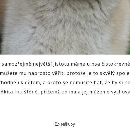
a samozřejmě největší jistotu máme u psa čistokrevné
e můžete mu naprosto věřit, protože je to skvělý spol
vhodné i k dětem, a proto se nemusíte bát, že by si 
a
Akita Inu štěně
, přičemž od mala jej můžeme vychovat
Nákupy