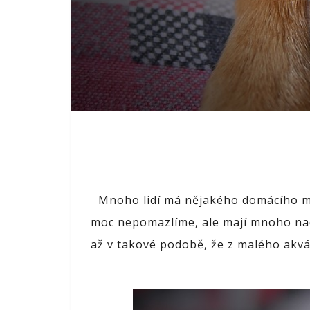
Mnoho lidí má nějakého domácího maz
moc nepomazlíme, ale mají mnoho nadše
až v takové podobě, že z malého akvá