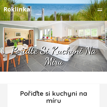
Roklinka
Pořiďte Si Kuchyni Na
Míru
Pořiďte si kuchyni na
míru