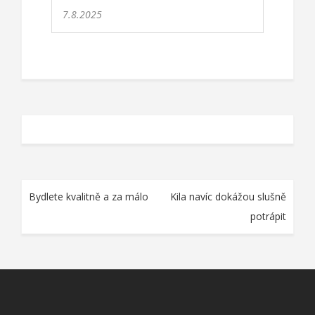
7.8.2025
Navigace
Bydlete kvalitně a za málo
Kila navíc dokážou slušně
pro
potrápit
příspěvek