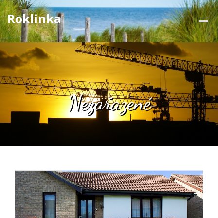
Roklinka
Nezařazené