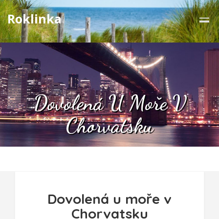
Roklinka
Dovolená U Moře V
Chorvatsku
Dovolená u moře v
Chorvatsku