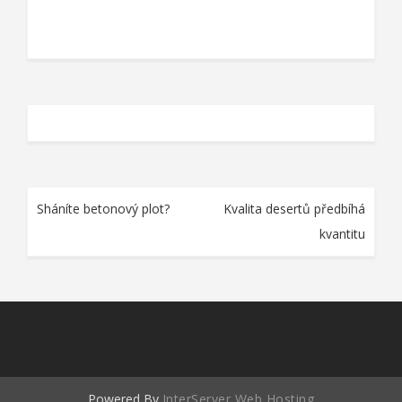
Navigace
Sháníte betonový plot?
Kvalita desertů předbíhá
pro
kvantitu
příspěvek
Powered By
InterServer Web Hosting